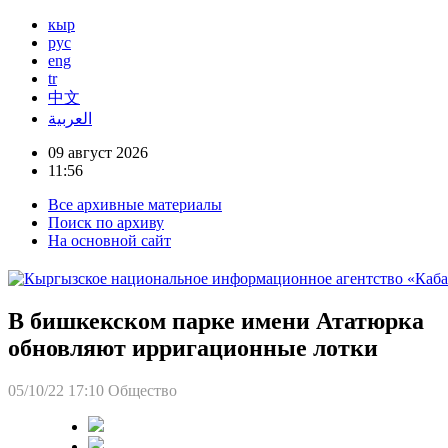
кыр
рус
eng
tr
中文
العربية
09 август 2026
11:56
Все архивные материалы
Поиск по архиву
На основной сайт
В бишкекском парке имени Ататюрка
обновляют ирригационные лотки
05/10/22 17:10
Общество