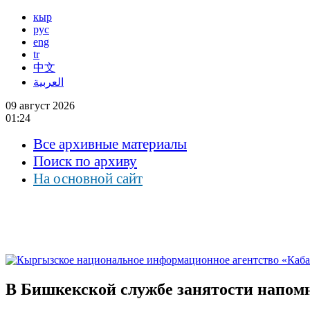
кыр
рус
eng
tr
中文
العربية
09 август 2026
01:24
Все архивные материалы
Поиск по архиву
На основной сайт
В Бишкекской службе занятости напомн