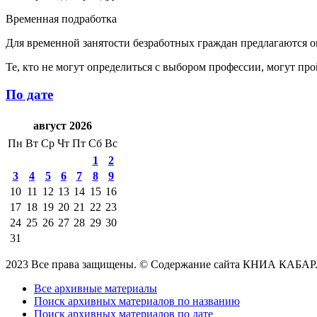
Временная подработка
Для временной занятости безработных граждан предлагаются о
Те, кто не могут определиться с выбором профессии, могут пр
По дате
август 2026
Пн
Вт
Ср
Чт
Пт
Сб
Вс
1
2
3
4
5
6
7
8
9
10
11
12
13
14
15
16
17
18
19
20
21
22
23
24
25
26
27
28
29
30
31
2023 Все права защищены. © Содержание сайта КНИА КАБАР
Все архивные материалы
Поиск архивных материалов по названию
Поиск архивных материалов по дате