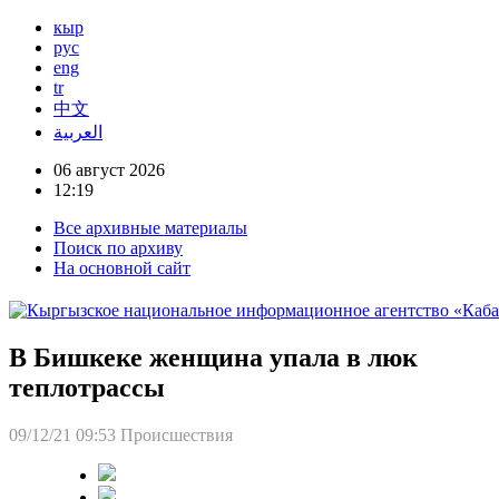
кыр
рус
eng
tr
中文
العربية
06 август 2026
12:19
Все архивные материалы
Поиск по архиву
На основной сайт
В Бишкеке женщина упала в люк
теплотрассы
09/12/21 09:53
Происшествия