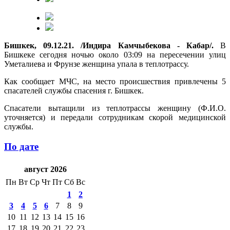
Бишкек, 09.12.21. /Индира Камчыбекова - Кабар/.
В
Бишкеке сегодня ночью около 03:09 на пересечении улиц
Уметалиева и Фрунзе женщина упала в теплотрассу.
Как сообщает МЧС, на место происшествия привлечены 5
спасателей службы спасения г. Бишкек.
Спасатели вытащили из теплотрассы женщину (Ф.И.О.
уточняется) и передали сотрудникам скорой медицинской
службы.
По дате
август 2026
Пн
Вт
Ср
Чт
Пт
Сб
Вс
1
2
3
4
5
6
7
8
9
10
11
12
13
14
15
16
17
18
19
20
21
22
23