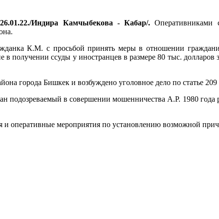
26.01.22./Индира Камчыбекова - Кабар/.
Оперативниками с
она.
жданка К.М. с просьбой принять меры в отношении гражданин
е в получении ссуды у иностранцев в размере 80 тыс. долларов 
она города Бишкек и возбуждено уголовное дело по статье 209
н подозреваемый в совершении мошенничества А.Р. 1980 года ро
я и оперативные мероприятия по установлению возможной прича