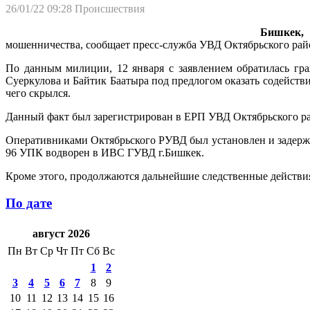
26/01/22 09:28
Происшествия
Бишкек, 
мошенничества, сообщает пресс-служба УВД Октябрьского рай
По данным милиции, 12 января с заявлением обратилась гра
Суеркулова и Байтик Баатыра под предлогом оказать содействи
чего скрылся.
Данный факт был зарегистрирован в ЕРП УВД Октябрьского рай
Оперативниками Октябрьского РУВД был установлен и задержа
96 УПК водворен в ИВС ГУВД г.Бишкек.
Кроме этого, продолжаются дальнейшие следственные действи
По дате
август 2026
Пн
Вт
Ср
Чт
Пт
Сб
Вс
1
2
3
4
5
6
7
8
9
10
11
12
13
14
15
16