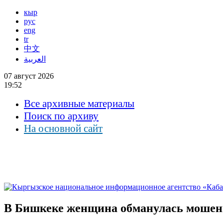
кыр
рус
eng
tr
中文
العربية
07 август 2026
19:52
Все архивные материалы
Поиск по архиву
На основной сайт
В Бишкеке женщина обманулась мошенн