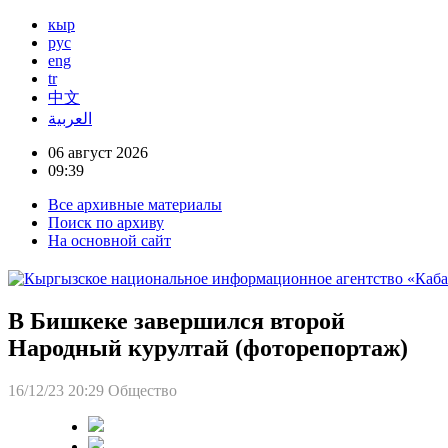
кыр
рус
eng
tr
中文
العربية
06 август 2026
09:39
Все архивные материалы
Поиск по архиву
На основной сайт
В Бишкеке завершился второй
Народный курултай (фоторепортаж)
16/12/23 20:29
Общество