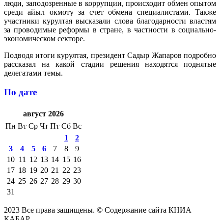
люди, заподозренные в коррупции, происходит обмен опытом
среди айыл окмоту за счет обмена специалистами. Также
участники курултая высказали слова благодарности властям
за проводимые реформы в стране, в частности в социально-
экономическом секторе.
Подводя итоги курултая, президент Садыр Жапаров подробно
рассказал на какой стадии решения находятся поднятые
делегатами темы.
По дате
август 2026
Пн
Вт
Ср
Чт
Пт
Сб
Вс
1
2
3
4
5
6
7
8
9
10
11
12
13
14
15
16
17
18
19
20
21
22
23
24
25
26
27
28
29
30
31
2023 Все права защищены. © Содержание сайта КНИА
КАБАР.