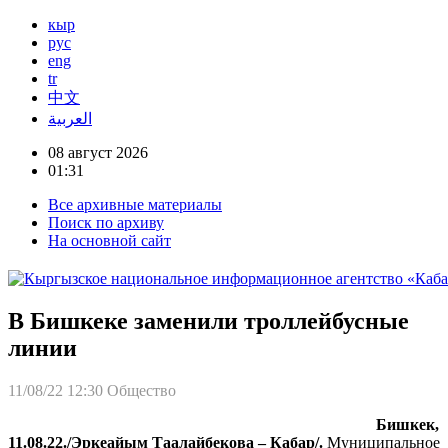
кыр
рус
eng
tr
中文
العربية
08 август 2026
01:31
Все архивные материалы
Поиск по архиву
На основной сайт
В Бишкеке заменили троллейбусные
линии
11/08/22 12:30
Общество
Бишкек,
11.08.22./Эркеайым Таалайбекова – Кабар/.
Муниципальное