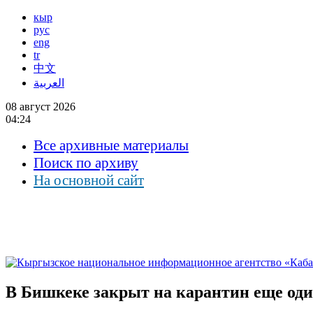
кыр
рус
eng
tr
中文
العربية
08 август 2026
04:24
Все архивные материалы
Поиск по архиву
На основной сайт
В Бишкеке закрыт на карантин еще оди