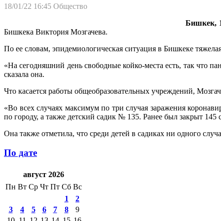
18/01/22 16:45
Общество
Бишкек, 1
Бишкека Виктория Мозгачева.
По ее словам, эпидемиологическая ситуация в Бишкеке тяжелая
«На сегодняшний день свободные койко-места есть, так что па
сказала она.
Что касается работы общеобразовательных учреждений, Мозгаче
«Во всех случаях максимум по три случая заражения коронав
по городу, а также детский садик № 135. Ранее был закрыт 145
Она также отметила, что среди детей в садиках ни одного слу
По дате
август 2026
Пн
Вт
Ср
Чт
Пт
Сб
Вс
1
2
3
4
5
6
7
8
9
10
11
12
13
14
15
16