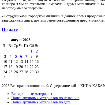
калибра 9 мм со стертыми номерами и двумя магазинами с 
необходимые экспертизы.
«Сотрудниками городской милиции в данное время продолжаю
задержанных лиц к другим ранее совершенным преступлениям»,
По дате
август 2026
Пн
Вт
Ср
Чт
Пт
Сб
Вс
1
2
3
4
5
6
7
8
9
10
11
12
13
14
15
16
17
18
19
20
21
22
23
24
25
26
27
28
29
30
31
2023 Все права защищены. © Содержание сайта КНИА КАБАР
Все архивные материалы
Поиск архивных материалов по названию
Поиск архивных материалов по дате