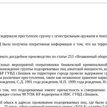
задержали преступную группу с огнестрельным оружием и боеп
ыла получена оперативная информация о том, что на терри
ато досудебное производство по статье 253 «Незаконный оборо
ыскных мероприятий оперативники бишкекской криминально
онахождение группы подозреваемых лиц азиатской внешности, ко
ГУВД г.Бишкек на территории города провели задержание гру
а различные преступления, такие как незаконное хранение нарк
ождения, С.Д. 1991 года рождения, Н.П. 1999 года рождения, Н.С
 о том, что подозреваемые имеют причастность к совершению 
порядке статьи 98 УПК КР водворены в ИВС ГУВД г.Бишкек.
й обыск в адресах проживания подозреваемых лиц, где были 
 – 75 штук, обрез нарезной винтовки марки «ТОЗ-8» калибра 5