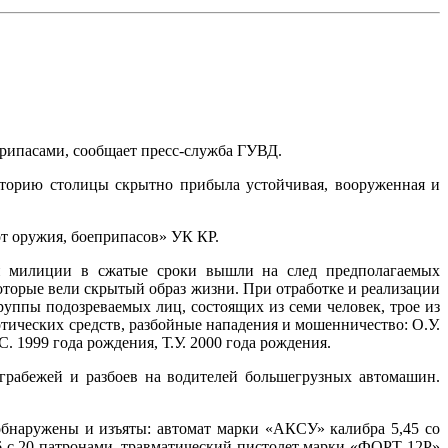
рипасами, сообщает пресс-служба ГУВД.
торию столицы скрытно прибыла устойчивая, вооруженная и
т оружия, боеприпасов» УК КР.
й милиции в сжатые сроки вышли на след предполагаемых
торые вели скрытый образ жизни. При отработке и реализации
ппы подозреваемых лиц, состоящих из семи человек, трое из
отических средств, разбойные нападения и мошенничество: О.У.
. 1999 года рождения, Т.У. 2000 года рождения.
грабежей и разбоев на водителей большегрузных автомашин.
обнаружены и изъяты: автомат марки «АКСУ» калибра 5,45 со
,6 с 20 патронами, травматический пистолет марки «ФОРТ-12Р»