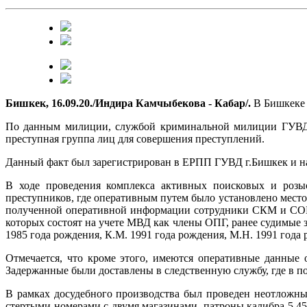
Бишкек, 16.09.20./Индира Камчыбекова - Кабар/.
В Бишкеке 
По данным милиции, службой криминальной милиции ГУВД б
преступная группа лиц для совершения преступлений.
Данный факт был зарегистрирован в ЕРПП ГУВД г.Бишкек и нач
В ходе проведения комплекса активных поисковых и роз
преступников, где оперативным путем было установлено мест
полученной оперативной информации сотрудники СКМ и СОБР 
которых состоят на учете МВД как члены ОПГ, ранее судимые з
1985 года рождения, К.М. 1991 года рождения, М.Н. 1991 года р
Отмечается, что кроме этого, имеются оперативные данные
Задержанные были доставлены в следственную службу, где в 
В рамках досудебного производства был проведен неотложны
стертыми номерами с двумя магазинами, патроны калибра 5,45