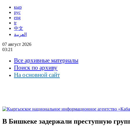
кыр
рус
eng
tr
中文
العربية
07 август 2026
03:21
Все архивные материалы
Поиск по архиву
На основной сайт
В Бишкеке задержали преступную групп