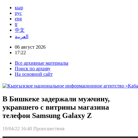
кыр
рус
eng
tr
中文
العربية
06 август 2026
17:22
Все архивные материалы
Поиск по архиву
На основной сайт
В Бишкеке задержали мужчину,
укравшего с витрины магазина
телефон Samsung Galaxy Z
19/04/22 16:40
Происшествия