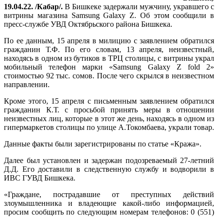
19.04.22. /Кабар/.
В Бишкеке задержали мужчину, укравшего с
витрины магазина Samsung Galaxy Z. Об этом сообщили в
пресс-службе УВД Октябрьского района Бишкека.
По ее данным, 15 апреля в милицию с заявлением обратился
гражданин Т.Ф. По его словам, 13 апреля, неизвестный,
находясь в одном из бутиков в ТРЦ столицы, с витрины украл
мобильный телефон марки «Samsung Galaxy Z fold 2»
стоимостью 92 тыс. сомов. После чего скрылся в неизвестном
направлении.
Кроме этого, 15 апреля с письменным заявлением обратился
гражданин К.Т. с просьбой принять меры в отношении
неизвестных лиц, которые в этот же день, находясь в одном из
гипермаркетов столицы по улице А.Токомбаева, украли товар.
Данные факты были зарегистрированы по статье «Кража».
Далее был установлен и задержан подозреваемый 27-летний
Д.Д. Его доставили в следственную службу и водворили в
ИВС ГУВД Бишкека.
«Граждане, пострадавшие от преступных действий
злоумышленника и владеющие какой-либо информацией,
просим сообщить по следующим номерам телефонов: 0 (551)