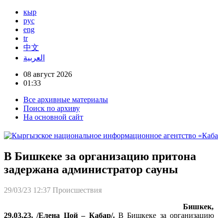
кыр
рус
eng
tr
中文
العربية
08 август 2026
01:33
Все архивные материалы
Поиск по архиву
На основной сайт
В Бишкеке за организацию притона
задержана администратор сауны
29/03/23 12:37
Происшествия
Бишкек,
29.03.23. /Елена Цой – Кабар/.
В Бишкеке за организацию