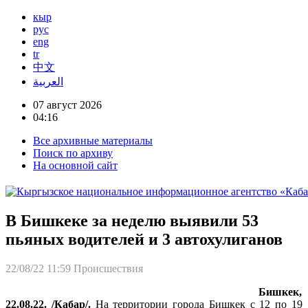
кыр
рус
eng
tr
中文
العربية
07 август 2026
04:16
Все архивные материалы
Поиск по архиву
На основной сайт
В Бишкеке за неделю выявили 53
пьяных водителей и 3 автохулиганов
22/08/22 11:59
Происшествия
Бишкек,
22.08.22. /Кабар/.
На территории города Бишкек с 12 по 19