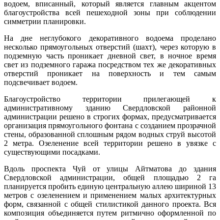
водоем, вписанный, который является главным акцентом
благоустройства всей пешеходной зоны при соблюдении
симметрии планировки.
На дне неглубокого декоративного водоема проделано
несколько прямоугольных отверстий (шахт), через которую в
подземную часть проникает дневной свет, в ночное время
свет из подземного гаража посредством тех же декоративных
отверстий проникает на поверхность и тем самым
подсвечивает водоем.
Благоустройство территории прилегающей к
административному зданию Свердловской районной
администрации решено в строгих формах, предусматривается
организация прямоугольного фонтана с созданием прозрачной
стены, образованной сплошным рядом водных струй высотой
2 метра. Озеленение всей территории решено в увязке с
существующими посадками.
Вдоль проспекта Чуй от улицы Айтматова до здания
Свердловской администрации, общей площадью 2 га
планируется пробить единую центральную аллею шириной 13
метров с озеленением и применением малых архитектурных
форм, связанной с общей стилистикой данного проекта. Вся
композиция объединяется путем ритмично оформленной по