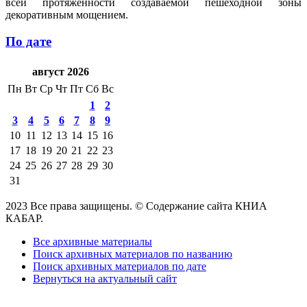
всей протяженности создаваемой пешеходной зоны
декоративным мощением.
По дате
август 2026
Пн
Вт
Ср
Чт
Пт
Сб
Вс
1
2
3
4
5
6
7
8
9
10
11
12
13
14
15
16
17
18
19
20
21
22
23
24
25
26
27
28
29
30
31
2023 Все права защищены. © Содержание сайта КНИА
КАБАР.
Все архивные материалы
Поиск архивных материалов по названию
Поиск архивных материалов по дате
Вернуться на актуальный сайт