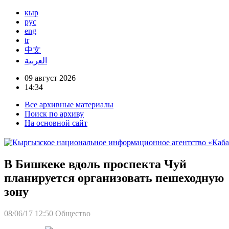
кыр
рус
eng
tr
中文
العربية
09 август 2026
14:34
Все архивные материалы
Поиск по архиву
На основной сайт
В Бишкеке вдоль проспекта Чуй
планируется организовать пешеходную
зону
08/06/17 12:50
Общество