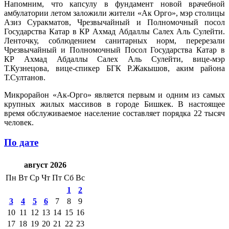
Напомним, что капсулу в фундамент новой врачебной
амбулатории летом заложили жители «Ак Орго», мэр столицы
Азиз Суракматов, Чрезвычайный и Полномочный посол
Государства Катар в КР Ахмад Абдаллы Салех Аль Сулейти.
Ленточку, соблюдением санитарных норм, перерезали
Чрезвычайный и Полномочный Посол Государства Катар в
КР Ахмад Абдаллы Салех Аль Сулейти, вице-мэр
Т.Кузнецова, вице-спикер БГК Р.Жакышов, аким района
Т.Султанов.
Микрорайон «Ак-Орго» является первым и одним из самых
крупных жилых массивов в городе Бишкек. В настоящее
время обслуживаемое население составляет порядка 22 тысяч
человек.
По дате
август 2026
Пн
Вт
Ср
Чт
Пт
Сб
Вс
1
2
3
4
5
6
7
8
9
10
11
12
13
14
15
16
17
18
19
20
21
22
23