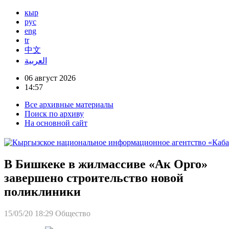
кыр
рус
eng
tr
中文
العربية
06 август 2026
14:57
Все архивные материалы
Поиск по архиву
На основной сайт
В Бишкеке в жилмассиве «Ак Орго»
завершено строительство новой
поликлиники
15/05/20 18:29
Общество