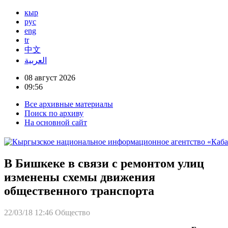
кыр
рус
eng
tr
中文
العربية
08 август 2026
09:56
Все архивные материалы
Поиск по архиву
На основной сайт
В Бишкеке в связи с ремонтом улиц
изменены схемы движения
общественного транспорта
22/03/18 12:46
Общество