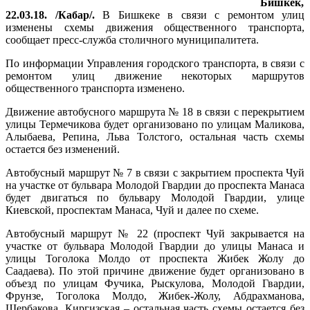
Бишкек,
22.03.18. /Кабар/.
В Бишкеке в связи с ремонтом улиц
изменены схемы движения общественного транспорта,
сообщает пресс-служба столичного муниципалитета.
По информации Управления городского транспорта, в связи с
ремонтом улиц движение некоторых маршрутов
общественного транспорта изменено.
Движение автобусного маршрута № 18 в связи с перекрытием
улицы Термечикова будет организовано по улицам Маликова,
Алыбаева, Репина, Льва Толстого, остальная часть схемы
остается без изменений.
Автобусный маршрут № 7 в связи с закрытием проспекта Чуй
на участке от бульвара Молодой Гвардии до проспекта Манаса
будет двигаться по бульвару Молодой Гвардии, улице
Киевской, проспектам Манаса, Чуй и далее по схеме.
Автобусный маршрут № 22 (проспект Чуй закрывается на
участке от бульвара Молодой Гвардии до улицы Манаса и
улицы Тоголока Молдо от проспекта Жибек Жолу до
Саадаева). По этой причине движение будет организовано в
объезд по улицам Фучика, Рыскулова, Молодой Гвардии,
Фрунзе, Тоголока Молдо, Жибек-Жолу, Абдрахманова,
Щербакова, Киргизская – остальная часть схемы остается без