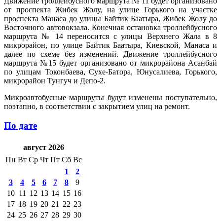
Движение троллейбусного маршрута № 11 будет организовано
от проспекта Жибек Жолу, на улице Горького на участке
проспекта Манаса до улицы Байтик Баатыра, Жибек Жолу до
Восточного автовокзала. Конечная остановка троллейбусного
маршрута № 14 переносится с улицы Верхнего Жала в 8
микрорайон, по улице Байтик Баатыра, Киевской, Манаса и
далее по схеме без изменений. Движение троллейбусного
маршрута №15 будет организовано от микрорайона Асанбай
по улицам Токонбаева, Сухе-Батора, Юнусалиева, Горького,
микрорайон Тунгуч и Депо-2.
Микроавтобусные маршруты будут изменены поступательно,
поэтапно, в соответствии с закрытием улиц на ремонт.
По дате
август 2026
Пн
Вт
Ср
Чт
Пт
Сб
Вс
1
2
3
4
5
6
7
8
9
10
11
12
13
14
15
16
17
18
19
20
21
22
23
24
25
26
27
28
29
30