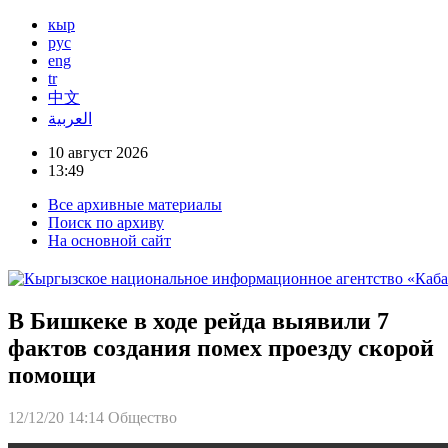
кыр
рус
eng
tr
中文
العربية
10 август 2026
13:49
Все архивные материалы
Поиск по архиву
На основной сайт
В Бишкеке в ходе рейда выявили 7
фактов создания помех проезду скорой
помощи
12/12/20 14:14
Общество