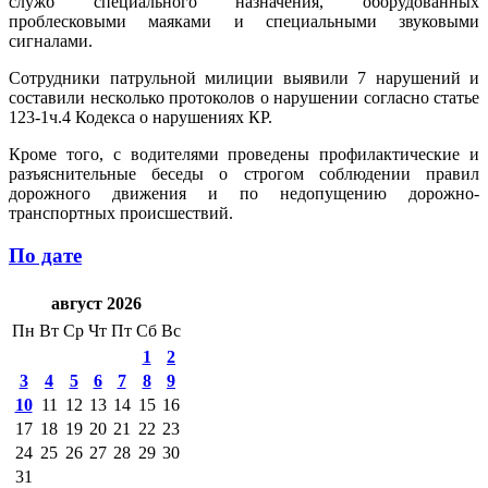
служб специального назначения, оборудованных
проблесковыми маяками и специальными звуковыми
сигналами.
Сотрудники патрульной милиции выявили 7 нарушений и
составили несколько протоколов о нарушении согласно статье
123-1ч.4 Кодекса о нарушениях КР.
Кроме того, с водителями проведены профилактические и
разъяснительные беседы о строгом соблюдении правил
дорожного движения и по недопущению дорожно-
транспортных происшествий.
По дате
август 2026
Пн
Вт
Ср
Чт
Пт
Сб
Вс
1
2
3
4
5
6
7
8
9
10
11
12
13
14
15
16
17
18
19
20
21
22
23
24
25
26
27
28
29
30
31