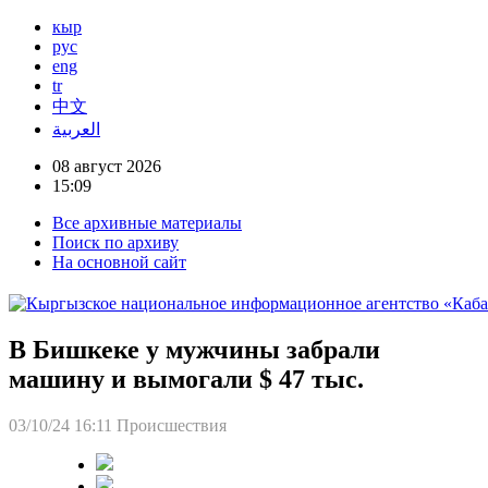
кыр
рус
eng
tr
中文
العربية
08 август 2026
15:09
Все архивные материалы
Поиск по архиву
На основной сайт
В Бишкеке у мужчины забрали
машину и вымогали $ 47 тыс.
03/10/24 16:11
Происшествия