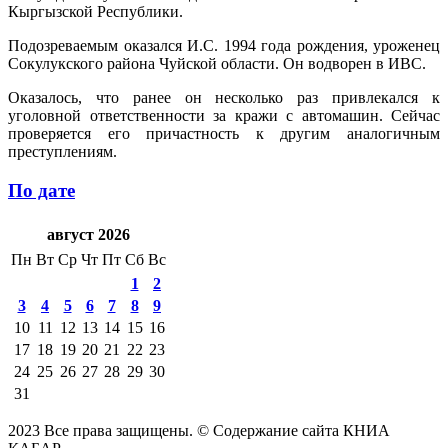
Кыргызской Республики.
Подозреваемым оказался И.С. 1994 года рождения, уроженец
Сокулукского района Чуйской области. Он водворен в ИВС.
Оказалось, что ранее он несколько раз привлекался к
уголовной ответственности за кражи с автомашин. Сейчас
проверяется его причастность к другим аналогичным
преступлениям.
По дате
август 2026
Пн
Вт
Ср
Чт
Пт
Сб
Вс
1
2
3
4
5
6
7
8
9
10
11
12
13
14
15
16
17
18
19
20
21
22
23
24
25
26
27
28
29
30
31
2023 Все права защищены. © Содержание сайта КНИА