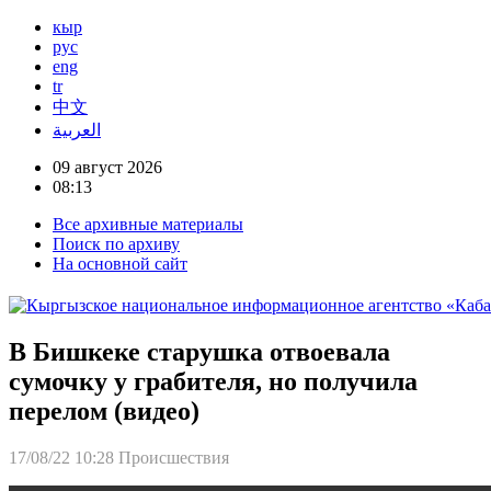
кыр
рус
eng
tr
中文
العربية
09 август 2026
08:13
Все архивные материалы
Поиск по архиву
На основной сайт
В Бишкеке старушка отвоевала
сумочку у грабителя, но получила
перелом (видео)
17/08/22 10:28
Происшествия