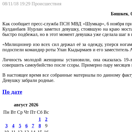
08/11/18 19:29
Происшествия
Бишкек
,
Как сообщает пресс-служба ПСН МВД «Шумкар», 6 ноября при
Кулданбаев Нурлан заметил девушку, стоявшую на краю моста
быстро подбежал, но в этот момент девушка уже сделала шаг в 
«Милиционер изо всех сил держал её за одежду, уперся нога
подоспели командир роты Улан Кыдырмаев и его заместитель А
Личность молодой женщины установили, она оказалась 19-
совершить самоубийство после ссоры. Примерно пару месяцев 
В настоящее время все собранные материалы по данному фак
Девушку забрали родные.
По дате
август 2026
Пн
Вт
Ср
Чт
Пт
Сб
Вс
1
2
3
4
5
6
7
8
9