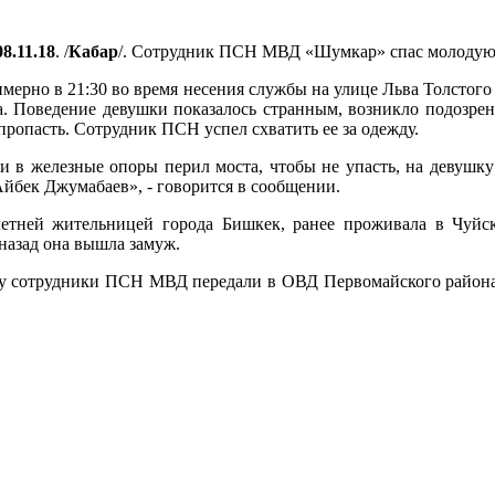
08.11.18
. /
Кабар
/. Сотрудник ПСН МВД «Шумкар» спас молодую 
мерно в 21:30 во время несения службы на улице Льва Толстог
. Поведение девушки показалось странным, возникло подозрен
пропасть. Сотрудник ПСН успел схватить ее за одежду.
ми в железные опоры перил моста, чтобы не упасть, на девушк
йбек Джумабаев», - говорится в сообщении.
летней жительницей города Бишкек, ранее проживала в Чуйс
назад она вышла замуж.
ту сотрудники ПСН МВД передали в ОВД Первомайского района, 