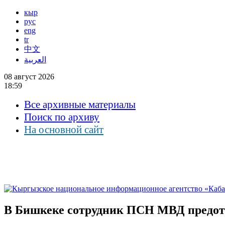
кыр
рус
eng
tr
中文
العربية
08 август 2026
18:59
Все архивные материалы
Поиск по архиву
На основной сайт
В Бишкеке сотрудник ПСН МВД предот