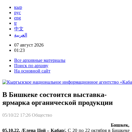
кыр
рус
eng
tr
中文
العربية
07 август 2026
01:23
Все архивные материалы
Поиск по архиву
На основной сайт
В Бишкеке состоится выставка-
ярмарка органической продукции
05/10/22 17:26
Общество
Бишкек,
05.10.22. /Елена Цой – Кабар/.
С 20 по 22 октября в Бишкеке