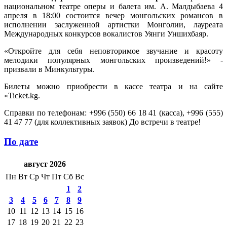
национальном театре оперы и балета им. А. Малдыбаева 4
апреля в 18:00 состоится вечер монгольских романсов в
исполнении заслуженной артистки Монголии, лауреата
Международных конкурсов вокалистов Уянги Уншихбаяр.
«Откройте для себя неповторимое звучание и красоту
мелодики популярных монгольских произведений!» -
призвали в Минкультуры.
Билеты можно приобрести в кассе театра и на сайте
«Ticket.kg.
Справки по телефонам: +996 (550) 66 18 41 (касса), +996 (555)
41 47 77 (для коллективных заявок) До встречи в театре!
По дате
август 2026
Пн
Вт
Ср
Чт
Пт
Сб
Вс
1
2
3
4
5
6
7
8
9
10
11
12
13
14
15
16
17
18
19
20
21
22
23