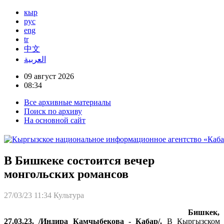
кыр
рус
eng
tr
中文
العربية
09 август 2026
08:34
Все архивные материалы
Поиск по архиву
На основной сайт
В Бишкеке состоится вечер
монгольских романсов
27/03/23 11:34
Культура
Бишкек,
27.03.23. /Индира Камчыбекова - Кабар/.
В Кыргызском