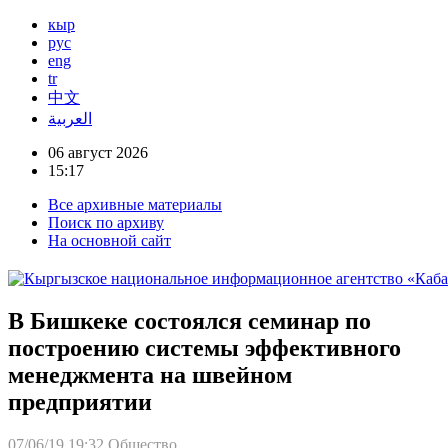
кыр
рус
eng
tr
中文
العربية
06 август 2026
15:17
Все архивные материалы
Поиск по архиву
На основной сайт
В Бишкеке состоялся семинар по
построению системы эффективного
менеджмента на швейном
предприятии
07/06/19 19:32
Общество