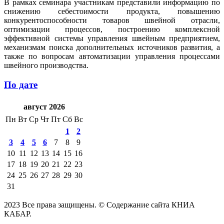
В рамках семинара участникам представили информацию по
снижению себестоимости продукта, повышению
конкурентоспособности товаров швейной отрасли,
оптимизации процессов, построению комплексной
эффективной системы управления швейным предприятием,
механизмам поиска дополнительных источников развития, а
также по вопросам автоматизации управления процессами
швейного производства.
По дате
август 2026
Пн
Вт
Ср
Чт
Пт
Сб
Вс
1
2
3
4
5
6
7
8
9
10
11
12
13
14
15
16
17
18
19
20
21
22
23
24
25
26
27
28
29
30
31
2023 Все права защищены. © Содержание сайта КНИА
КАБАР.