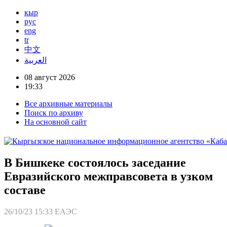
кыр
рус
eng
tr
中文
العربية
08 август 2026
19:33
Все архивные материалы
Поиск по архиву
На основной сайт
В Бишкеке состоялось заседание
Евразийского межправсовета в узком
составе
26/10/23 15:33
ЕАЭС