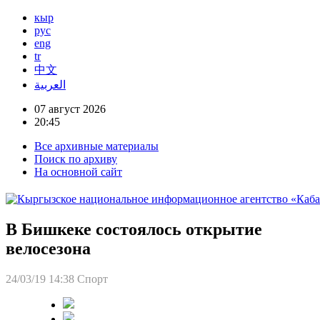
кыр
рус
eng
tr
中文
العربية
07 август 2026
20:45
Все архивные материалы
Поиск по архиву
На основной сайт
В Бишкеке состоялось открытие
велосезона
24/03/19 14:38
Спорт