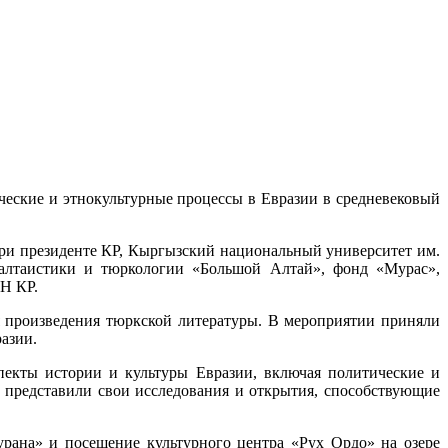
ческие и этнокультурные процессы в Евразии в средневековый
ри президенте КР, Кыргызский национальный университет им.
а алтаистики и тюркологии «Большой Алтай», фонд «Мурас»,
Н КР.
 произведения тюркской литературы. В мероприятии приняли
азии.
пекты истории и культуры Евразии, включая политические и
 представили свои исследования и открытия, способствующие
рана» и посещение культурного центра «Рух Ордо» на озере