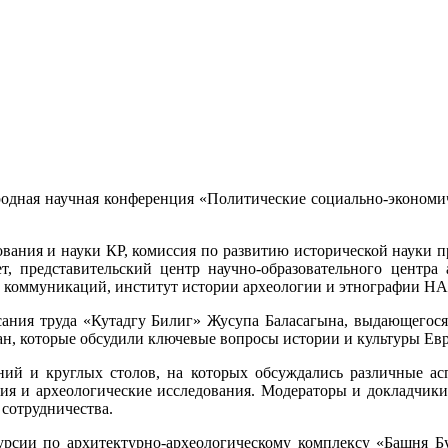
родная научная конференция «Политические социально-экономи
вания и науки КР, комиссия по развитию исторической науки п
т, представительский центр научно-образовательного центр
и коммуникаций, институт истории археологии и этнографии НА
сания труда «Кутадгу Билиг» Жусупа Баласагына, выдающегося
ран, которые обсудили ключевые вопросы истории и культуры Евр
ий и круглых столов, на которых обсуждались различные ас
вия и археологические исследования. Модераторы и докладчики
сотрудничества.
урсии по архитектурно-археологическому комплексу «Башня Бу