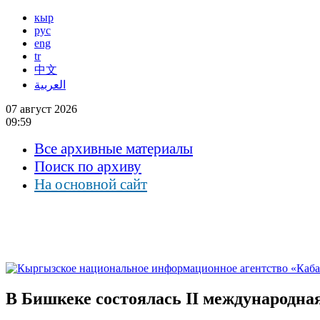
кыр
рус
eng
tr
中文
العربية
07 август 2026
09:59
Все архивные материалы
Поиск по архиву
На основной сайт
В Бишкеке состоялась II международна