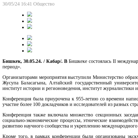
30/05/24 16:41
Общество
Бишкек, 30.05.24. / Кабар/. В
Бишкеке состоялась II междуна
период».
Организаторами мероприятия выступили Министерство образо
Жусупа Баласагына, Алтайский государственный университе
институт истории и регионоведения, институт журналистики 
Конференция была приурочена к 955-летию со времени напи
участие более 100 докладчиков и исследователей из разных ст
Конференция также включала множество секционных заседан
социально-экономические процессы, этнические взаимодейст
развитию научного сообщества и укреплению международного 
Кроме того, в рамках конференции были организованы экск