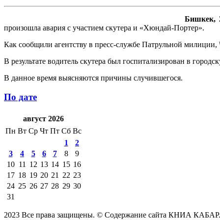
Бишкек, 
произошла авария с участием скутера и «Хюндай-Портер».
Как сообщили агентству в пресс-службе Патрульной милиции, Ч
В результате водитель скутера был госпитализирован в городс
В данное время выясняются причины случившегося.
По дате
август 2026
Пн
Вт
Ср
Чт
Пт
Сб
Вс
1
2
3
4
5
6
7
8
9
10
11
12
13
14
15
16
17
18
19
20
21
22
23
24
25
26
27
28
29
30
31
2023 Все права защищены. © Содержание сайта КНИА КАБАР