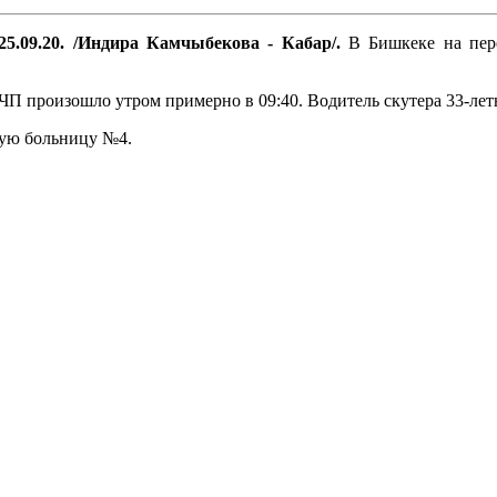
25.09.20. /Индира Камчыбекова - Кабар/.
В Бишкеке на пере
П произошло утром примерно в 09:40. Водитель скутера 33-летни
кую больницу №4.
.