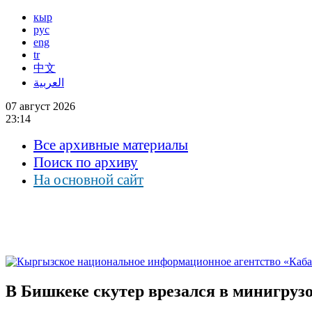
кыр
рус
eng
tr
中文
العربية
07 август 2026
23:14
Все архивные материалы
Поиск по архиву
На основной сайт
В Бишкеке скутер врезался в минигрузо