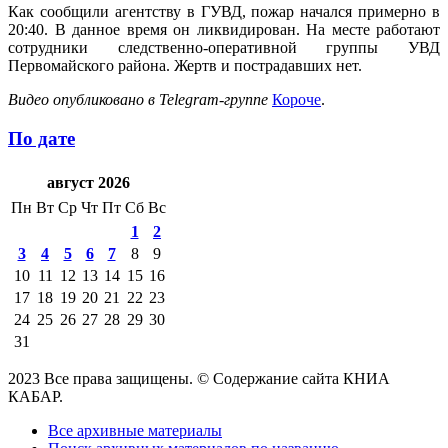
Как сообщили агентству в ГУВД, пожар начался примерно в
20:40. В данное время он ликвидирован. На месте работают
сотрудники следственно-оперативной группы УВД
Первомайского района. Жертв и пострадавших нет.
Видео
опубликовано
в
Telegram
-
группе
Короче
.
По дате
август 2026
Пн
Вт
Ср
Чт
Пт
Сб
Вс
1
2
3
4
5
6
7
8
9
10
11
12
13
14
15
16
17
18
19
20
21
22
23
24
25
26
27
28
29
30
31
2023 Все права защищены. © Содержание сайта КНИА
КАБАР.
Все архивные материалы