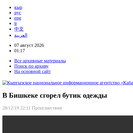
кыр
рус
eng
tr
中文
العربية
07 август 2026
01:17
Все архивные материалы
Поиск по архиву
На основной сайт
В Бишкеке сгорел бутик одежды
28/12/19 22:11
Происшествия