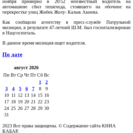
ноября примерно в 20:52 неизвестный водитель на
автомашине сбил пешехода, стоявшего на обочине на
перекрестке улиц Жибек Жолу- Калык Акиева.
Как сообщили агентству в пресс-службе Патрульной
милиции, в результате 47-летний Ш.М. был госпитализирован
в Нацгоспиталь.
В данное время милиция ищет водителя.
По дате
август 2026
Пн
Вт
Ср
Чт
Пт
Сб
Вс
1
2
3
4
5
6
7
8
9
10
11
12
13
14
15
16
17
18
19
20
21
22
23
24
25
26
27
28
29
30
31
2023 Все права защищены. © Содержание сайта КНИА
КАБАР.