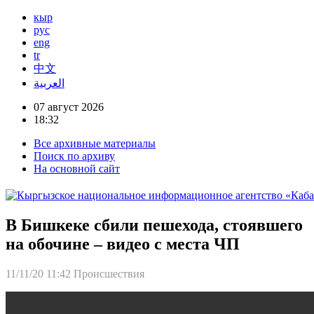
кыр
рус
eng
tr
中文
العربية
07 август 2026
18:32
Все архивные материалы
Поиск по архиву
На основной сайт
В Бишкеке сбили пешехода, стоявшего
на обочине – видео с места ЧП
11/11/20 11:42
Происшествия