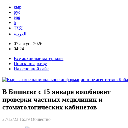
кыр
рус
eng
tr
中文
العربية
07 август 2026
04:24
Все архивные материалы
Поиск по архиву
На основной сайт
В Бишкеке с 15 января возобновят
проверки частных медклиник и
стоматологических кабинетов
27/12/23 16:39
Общество