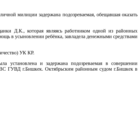
личной милиции задержана подозреваемая, обещавшая оказать
анки Д.К., которая являясь работником одной из районных
помощь в усыновлении ребёнка, завладела денежными средствами
ичество) УК КР.
ла установлена и задержана подозреваемая в совершении
 ИВС ГУВД г.Бишкек. Октябрьским районным судом г.Бишкек в