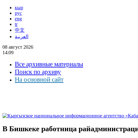
кыр
рус
eng
tr
中文
العربية
08 август 2026
14:09
Все архивные материалы
Поиск по архиву
На основной сайт
В Бишкеке работница райадминистрации