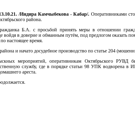
3.10.21. /Индира Камчыбекова - Кабар/.
Оперативниками сто
ктябрьского района.
ражданка Б.А. с просьбой принять меры в отношении гражд
где войдя в доверие и обманным путём, под предлогом оказать 
 по настоящее время.
йона и начато досудебное производство по статье 204 (мошенн
ыскных мероприятий, оперативникам Октябрьского РУВД бы
дственную службу, где в порядке статьи 98 УПК водворена в
омашнего ареста.
родолжается.