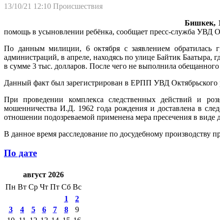
13/10/21 12:10
Происшествия
Бишкек, 1
помощь в усыновлении ребёнка, сообщает пресс-служба УВД О
По данным милиции, 6 октября с заявлением обратилась г
администраций, в апреле, находясь по улице Байтик Баатыра, 
в сумме 3 тыс. долларов. После чего не выполнила обещанного
Данный факт был зарегистрирован в ЕРПП УВД Октябрьского ра
При проведении комплекса следственных действий и роз
мошенничества И.Д. 1962 года рождения и доставлена в сле
отношении подозреваемой применена мера пресечения в виде д
В данное время расследование по досудебному производству п
По дате
август 2026
Пн
Вт
Ср
Чт
Пт
Сб
Вс
1
2
3
4
5
6
7
8
9