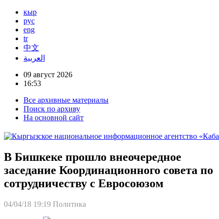
кыр
рус
eng
tr
中文
العربية
09 август 2026
16:53
Все архивные материалы
Поиск по архиву
На основной сайт
В Бишкеке прошло внеочередное
заседание Координационного совета по
сотрудничеству с Евросоюзом
04/04/18 19:19
Политика