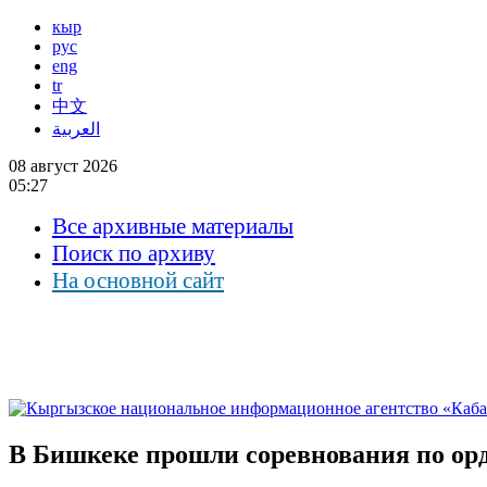
кыр
рус
eng
tr
中文
العربية
08 август 2026
05:27
Все архивные материалы
Поиск по архиву
На основной сайт
В Бишкеке прошли соревнования по орд