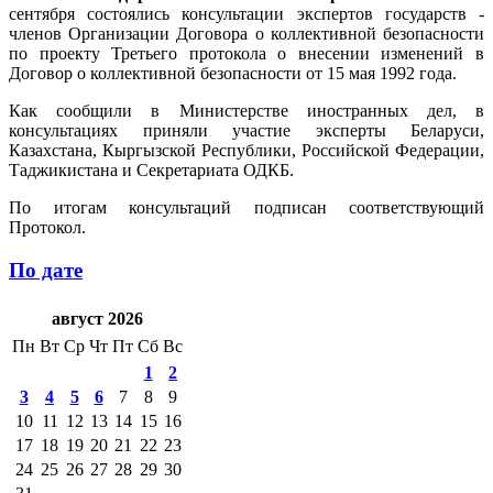
сентября состоялись консультации экспертов государств -
членов Организации Договора о коллективной безопасности
по проекту Третьего протокола о внесении изменений в
Договор о коллективной безопасности от 15 мая 1992 года.
Как сообщили в Министерстве иностранных дел, в
консультациях приняли участие эксперты Беларуси,
Казахстана, Кыргызской Республики, Российской Федерации,
Таджикистана и Секретариата ОДКБ.
По итогам консультаций подписан соответствующий
Протокол.
По дате
август 2026
Пн
Вт
Ср
Чт
Пт
Сб
Вс
1
2
3
4
5
6
7
8
9
10
11
12
13
14
15
16
17
18
19
20
21
22
23
24
25
26
27
28
29
30