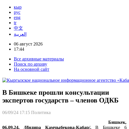
кыр
рус
eng
tr
中文
العربية
06 август 2026
17:44
Все архивные материалы
Поиск по архиву
На основной сайт
В Бишкеке прошли консультации
экспертов государств – членов ОДКБ
06/09/24 17:15
Политика
Бишкек,
06.09.24. /Индира Камчыбекова-Кабар/.
В Бишкеке 6