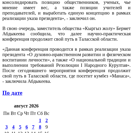
консолидировать позицию общественников, ученых, чье
мнение имеет вес, а также позиции учителей и
преподавателей, и выработать единую концепцию в рамках
реализации указа президента», - заключил он.
В свою очередь, заместитель общества «Кыргыз жолу» Бермет
Абдыкеева сообщила, что далее научно-практическая
конференция продолжит свой путь в Таласской области.
«Данная конференция проводится в рамках реализации указа
президента «О духовно-нравственном развитии и физическом
воспитании личности», а также «О национальной традиции и
выполнении требований Резолюции I Народного Курултая».
После сегодняшнего мероприятия конференция продолжит
свой путь в Таласской области, где посетит кумбез «Манаса»,
- заключила Абдыкеева.
По дате
август 2026
Пн
Вт
Ср
Чт
Пт
Сб
Вс
1
2
3
4
5
6
7
8
9