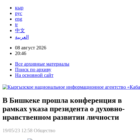
кыр
рус
eng
tr
中文
العربية
08 август 2026
20:46
Все архивные материалы
Поиск по архиву
На основной сайт
В Бишкеке прошла конференция в
рамках указа президента о духовно-
нравственном развитии личности
19/05/23 12:58
Общество