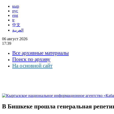
кыр
рус
eng
tr
中文
العربية
06 август 2026
17:39
Все архивные материалы
Поиск по архиву
На основной сайт
В Бишкеке прошла генеральная репети