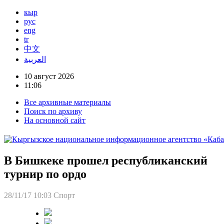
кыр
рус
eng
tr
中文
العربية
10 август 2026
11:06
Все архивные материалы
Поиск по архиву
На основной сайт
В Бишкеке прошел республиканский
турнир по ордо
28/11/17 10:03
Спорт