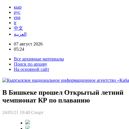
кыр
рус
eng
tr
中文
العربية
07 август 2026
05:24
Все архивные материалы
Поиск по архиву
На основной сайт
В Бишкеке прошел Открытый летний
чемпионат КР по плаванию
24/05/21 19:40
Спорт