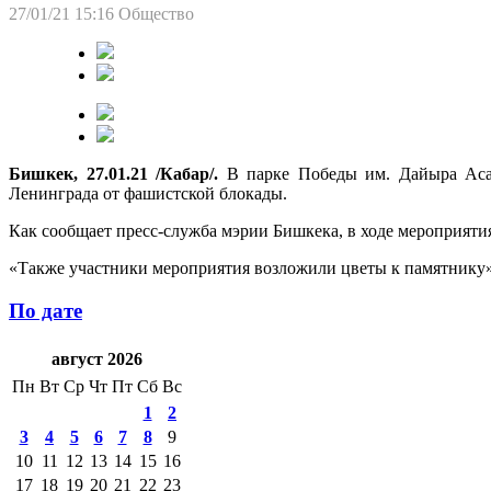
27/01/21 15:16
Общество
Бишкек, 27.01.21 /Кабар/.
В парке Победы им. Дайыра Асан
Ленинграда от фашистской блокады.
Как сообщает пресс-служба мэрии Бишкека, в ходе мероприяти
«Также участники мероприятия возложили цветы к памятнику»,
По дате
август 2026
Пн
Вт
Ср
Чт
Пт
Сб
Вс
1
2
3
4
5
6
7
8
9
10
11
12
13
14
15
16
17
18
19
20
21
22
23