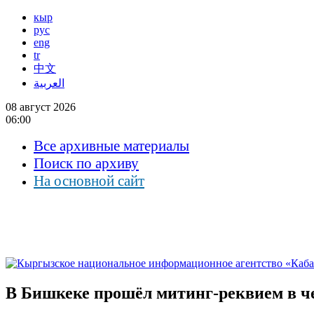
кыр
рус
eng
tr
中文
العربية
08 август 2026
06:00
Все архивные материалы
Поиск по архиву
На основной сайт
В Бишкеке прошёл митинг-реквием в ч