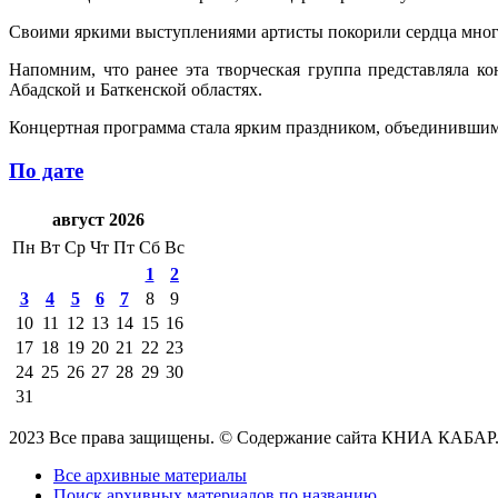
Своими яркими выступлениями артисты покорили сердца мног
Напомним, что ранее эта творческая группа представляла 
Абадской и Баткенской областях.
Концертная программа стала ярким праздником, объединившим 
По дате
август 2026
Пн
Вт
Ср
Чт
Пт
Сб
Вс
1
2
3
4
5
6
7
8
9
10
11
12
13
14
15
16
17
18
19
20
21
22
23
24
25
26
27
28
29
30
31
2023 Все права защищены. © Содержание сайта КНИА КАБАР
Все архивные материалы
Поиск архивных материалов по названию