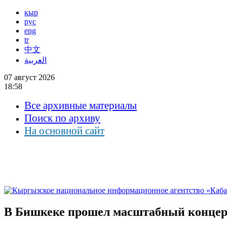
кыр
рус
eng
tr
中文
العربية
07 август 2026
18:58
Все архивные материалы
Поиск по архиву
На основной сайт
В Бишкеке прошел масштабный концерт