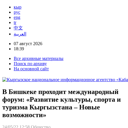
кыр
рус
eng
tr
中文
العربية
07 август 2026
18:39
Все архивные материалы
Поиск по архиву
На основной сайт
В Бишкеке проходит международный
форум: «Развитие культуры, спорта и
туризма Кыргызстана – Новые
возможности»
24/05/22 12:58
Общество