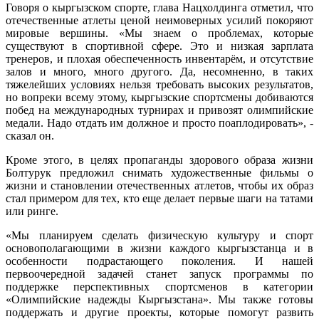
Говоря о кыргызском спорте, глава Нацхолдинга отметил, что
отечественные атлеты ценой неимоверных усилий покоряют
мировые вершины. «Мы знаем о проблемах, которые
существуют в спортивной сфере. Это и низкая зарплата
тренеров, и плохая обеспеченность инвентарём, и отсутствие
залов и много, много другого. Да, несомненно, в таких
тяжелейших условиях нельзя требовать высоких результатов,
но вопреки всему этому, кыргызские спортсмены добиваются
побед на международных турнирах и привозят олимпийские
медали. Надо отдать им должное и просто поаплодировать», -
сказал он.
Кроме этого, в целях пропаганды здорового образа жизни
Болтурук предложил снимать художественные фильмы о
жизни и становлении отечественных атлетов, чтобы их образ
стал примером для тех, кто еще делает первые шаги на татами
или ринге.
«Мы планируем сделать физическую культуру и спорт
основополагающими в жизни каждого кыргызстанца и в
особенности подрастающего поколения. И нашей
первоочередной задачей станет запуск программы по
поддержке перспективных спортсменов в категории
«Олимпийские надежды Кыргызстана». Мы также готовы
поддержать и другие проекты, которые помогут развить