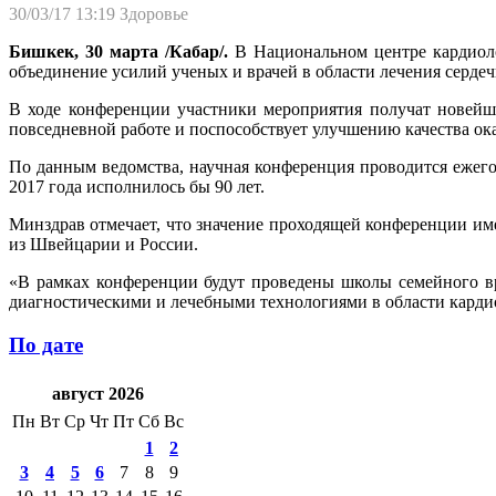
30/03/17 13:19
Здоровье
Бишкек, 30 марта /Кабар/.
В Национальном центре кардиоло
объединение усилий ученых и врачей в области лечения серде
В ходе конференции участники мероприятия получат новейш
повседневной работе и поспособствует улучшению качества о
По данным ведомства, научная конференция проводится ежег
2017 года исполнилось бы 90 лет.
Минздрав отмечает, что значение проходящей конференции име
из Швейцарии и России.
«В рамках конференции будут проведены школы семейного вр
диагностическими и лечебными технологиями в области кардио
По дате
август 2026
Пн
Вт
Ср
Чт
Пт
Сб
Вс
1
2
3
4
5
6
7
8
9