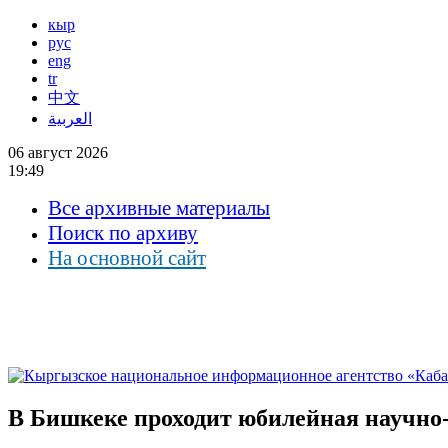
кыр
рус
eng
tr
中文
العربية
06 август 2026
19:49
Все архивные материалы
Поиск по архиву
На основной сайт
В Бишкеке проходит юбилейная научно