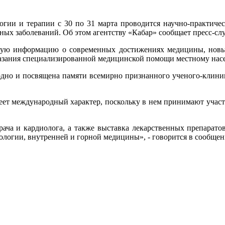
гии и терапии с 30 по 31 марта проводится научно-практиче
чных заболеваний. Об этом агентству «Кабар» сообщает пресс-сл
ую информацию о современных достижениях медицины, новых 
казания специализированной медицинской помощи местному нас
одно и посвящена памяти всемирно признанного ученого-клини
ет международный характер, поскольку в нем принимают участи
ача и кардиолога, а также выставка лекарственных препарато
логии, внутренней и горной медицины», - говорится в сообщен