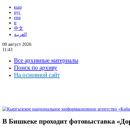
кыр
рус
eng
tr
中文
العربية
09 август 2026
11:43
Все архивные материалы
Поиск по архиву
На основной сайт
В Бишкеке проходит фотовыставка «До