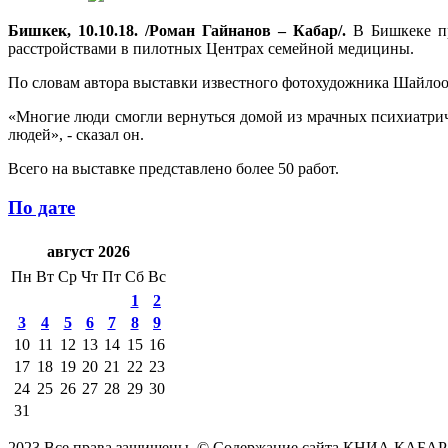
Бишкек, 10.10.18. /Роман Гайнанов – Кабар/.
В Бишкеке пр
расстройствами в пилотных Центрах семейной медицины.
По словам автора выставки известного фотохудожника Шайлоо
«Многие люди смогли вернуться домой из мрачных психиатриче
людей», - сказал он.
Всего на выставке представлено более 50 работ.
По дате
август 2026
Пн
Вт
Ср
Чт
Пт
Сб
Вс
1
2
3
4
5
6
7
8
9
10
11
12
13
14
15
16
17
18
19
20
21
22
23
24
25
26
27
28
29
30
31
2023 Все права защищены. © Содержание сайта КНИА КАБАР