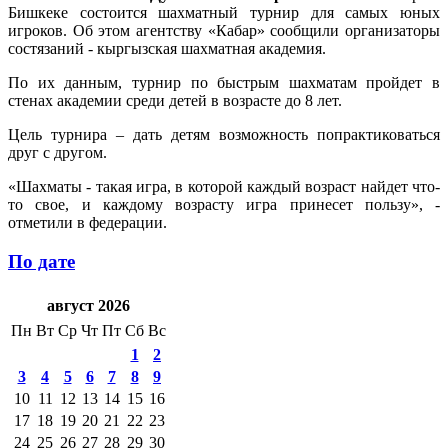
Бишкеке состоится шахматный турнир для самых юных
игроков. Об этом агентству «Кабар» сообщили организаторы
состязаний - кыргызская шахматная академия.
По их данным, турнир по быстрым шахматам пройдет в
стенах академии среди детей в возрасте до 8 лет.
Цель турнира – дать детям возможность попрактиковаться
друг с другом.
«Шахматы - такая игра, в которой каждый возраст найдет что-
то свое, и каждому возрасту игра принесет пользу», -
отметили в федерации.
По дате
август 2026
Пн
Вт
Ср
Чт
Пт
Сб
Вс
1
2
3
4
5
6
7
8
9
10
11
12
13
14
15
16
17
18
19
20
21
22
23
24
25
26
27
28
29
30