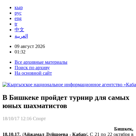
кыр
рус
eng
tr
中文
العربية
09 август 2026
01:32
Все архивные материалы
Поиск по архиву
На основной сайт
В Бишкеке пройдет турнир для самых
юных шахматистов
18/10/17 12:16
Спорт
Бишкек,
18.10.17. /Айжамал Дуйшоева - Кабар/.
С 21 по 22 октября в