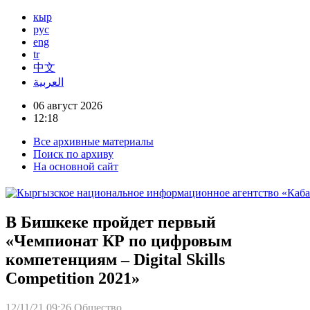
кыр
рус
eng
tr
中文
العربية
06 август 2026
12:18
Все архивные материалы
Поиск по архиву
На основной сайт
В Бишкеке пройдет первый
«Чемпионат КР по цифровым
компетенциям – Digital Skills
Competition 2021»
12/11/21 09:26
Общество