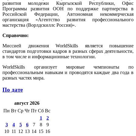
развития молодежи Кыргызской Республики, Офис
Программы развития ООН по поддержке партнерства в
Российской Федерации, Автономная некоммерческая
организация «Агентство развития профессионального
мастерства (Ворлдскиллс Россия)».
Справочно:
Миссией движения WorldSkills является повышение
стандартов подготовки кадров в разных сферах деятельности,
в том числе и информационные технологии.
WorldSkills организует мировые чемпионаты по
профессиональным навыкам и проводятся каждые два года в
разных частях мира.
По дате
август 2026
Пн
Вт
Ср
Чт
Пт
Сб
Вс
1
2
3
4
5
6
7
8
9
10
11
12
13
14
15
16