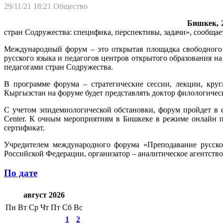
29/11/21 18:21
Общество
Бишкек, 2
стран Содружества: специфика, перспективы, задачи», сообща
Международный форум – это открытая площадка свободного 
русского языка и педагогов центров открытого образования н
педагогами стран Содружества.
В программе форума – стратегические сессии, лекции, кру
Кыргызстан на форуме будет представлять доктор филологичес
С учетом эпидемиологической обстановки, форум пройдет в 
Center. К очным мероприятиям в Бишкеке в режиме онлайн 
сертификат.
Учредителем международного форума «Преподавание русског
Российской Федерации, организатор – аналитическое агентств
По дате
август 2026
Пн
Вт
Ср
Чт
Пт
Сб
Вс
1
2