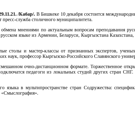
9.11.21. /Кабар/.
В Бишкеке 10 декабря состоится международн
ет пресс-служба столичного муниципалитета.
обмена мнениями по актуальным вопросам преподавания русс
а русском языке из Армении, Беларуси, Кыргызстана Казахстан
глые столы и мастер-классы от признанных экспертов, ученых
ких наук, профессор Кыргызско-Российского Славянского универ
смешанном очно-дистанционном формате. Торжественное открыти
подключатся педагоги из локальных студий других стран СНГ.
о языка в мультипространстве стран Содружества: специфика
о «Смыслография».