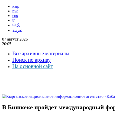
кыр
рус
eng
tr
中文
العربية
07 август 2026
20:05
Все архивные материалы
Поиск по архиву
На основной сайт
В Бишкеке пройдет международный фор