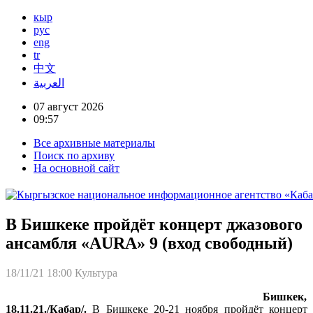
кыр
рус
eng
tr
中文
العربية
07 август 2026
09:57
Все архивные материалы
Поиск по архиву
На основной сайт
В Бишкеке пройдёт концерт джазового
ансамбля «AURA» 9 (вход свободный)
18/11/21 18:00
Культура
Бишкек,
18.11.21./Кабар/.
В Бишкеке 20-21 ноября пройдёт концерт