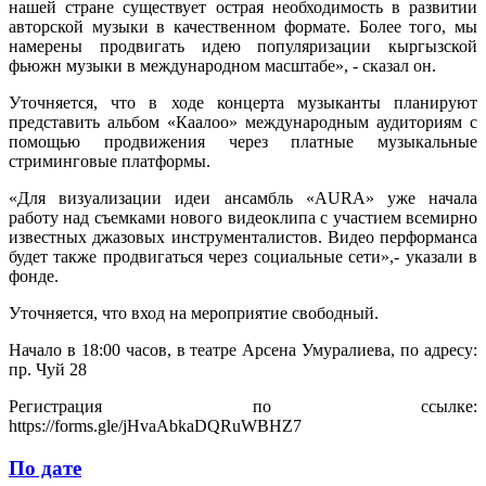
нашей стране существует острая необходимость в развитии
авторской музыки в качественном формате. Более того, мы
намерены продвигать идею популяризации кыргызской
фьюжн музыки в международном масштабе», - сказал он.
Уточняется, что в ходе концерта музыканты планируют
представить альбом «Каалоо» международным аудиториям с
помощью продвижения через платные музыкальные
стриминговые платформы.
«Для визуализации идеи ансамбль «AURA» уже начала
работу над съемками нового видеоклипа с участием всемирно
известных джазовых инструменталистов. Видео перформанса
будет также продвигаться через социальные сети»,- указали в
фонде.
Уточняется, что вход на мероприятие свободный.
Начало в 18:00 часов, в театре Арсена Умуралиева, по адресу:
пр. Чуй 28
Регистрация по ссылке:
https://forms.gle/jHvaAbkaDQRuWBHZ7
По дате