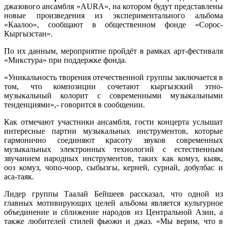
джазового ансамбля «AURA», на котором будут представлены
новые произведения из экспериментального альбома
«Каалоо», сообщают в общественном фонде «Сорос-
Кыргызстан».
По их данным, мероприятие пройдёт в рамках арт-фестиваля
«Микстура» при поддержке фонда.
«Уникальность творения отечественной группы заключается в
том, что композиции сочетают кыргызский этно-
музыкальный колорит с современными музыкальными
тенденциями»,- говорится в сообщении.
Как отмечают участники ансамбля, гости концерта услышат
интересные партии музыкальных инструментов, которые
гармонично соединяют красоту звуков современных
музыкальных электронных технологий с естественным
звучанием народных инструментов, таких как комуз, кыяк,
ооз комуз, чопо-чоор, сыбызгы, керней, сурнай, добулбас и
аса-таяк.
Лидер группы Таалай Бейшеев рассказал, что одной из
главных мотивирующих целей альбома является культурное
объединение и сближение народов из Центральной Азии, а
также любителей стилей фьюжн и джаз. «Мы верим, что в