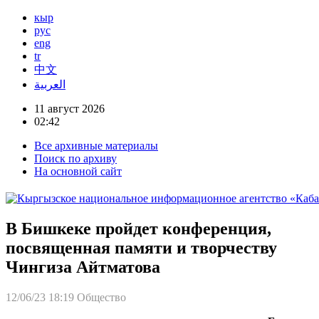
кыр
рус
eng
tr
中文
العربية
11 август 2026
02:42
Все архивные материалы
Поиск по архиву
На основной сайт
В Бишкеке пройдет конференция,
посвященная памяти и творчеству
Чингиза Айтматова
12/06/23 18:19
Общество