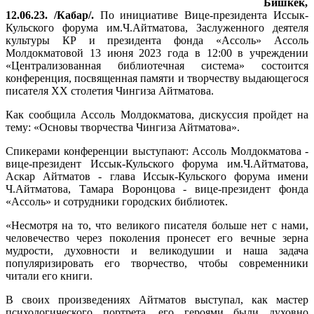
Бишкек,
12.06.23. /Кабар/.
По инициативе Вице-президента Иссык-
Кульского форума им.Ч.Айтматова, Заслуженного деятеля
культуры КР и президента фонда «Ассоль» Ассоль
Молдокматовой 13 июня 2023 года в 12:00 в учреждении
«Централизованная библиотечная система» состоится
конференция, посвященная памяти и творчеству выдающегося
писателя XX столетия Чингиза Айтматова.
Как сообщила Ассоль Молдокматова, дискуссия пройдет на
тему: «Основы творчества Чингиза Айтматова».
Спикерами конференции выступают: Ассоль Молдокматова -
вице-президент Иссык-Кульского форума им.Ч.Айтматова,
Аскар Айтматов - глава Иссык-Кульского форума имени
Ч.Айтматова, Тамара Воронцова - вице-президент фонда
«Ассоль» и сотрудники городских библиотек.
«Несмотря на то, что великого писателя больше нет с нами,
человечество через поколения пронесет его вечные зерна
мудрости, духовности и великодушии и наша задача
популяризировать его творчество, чтобы современники
читали его книги.
В своих произведениях Айтматов выступал, как мастер
психологического портрета, его героями были духовно