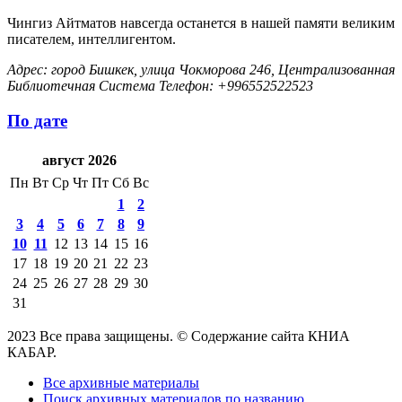
Чингиз Айтматов навсегда останется в нашей памяти великим
писателем, интеллигентом.
Адрес: город Бишкек, улица Чокморова 246, Централизованная
Библиотечная Система Телефон: +996552522523
По дате
август 2026
Пн
Вт
Ср
Чт
Пт
Сб
Вс
1
2
3
4
5
6
7
8
9
10
11
12
13
14
15
16
17
18
19
20
21
22
23
24
25
26
27
28
29
30
31
2023 Все права защищены. © Содержание сайта КНИА
КАБАР.
Все архивные материалы
Поиск архивных материалов по названию