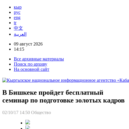
кыр
рус
eng
tr
中文
العربية
09 август 2026
14:15
Все архивные материалы
Поиск по архиву
На основной сайт
В Бишкеке пройдет бесплатный
семинар по подготовке золотых кадров
02/10/17 14:50
Общество