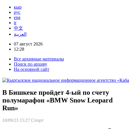
кыр
рус
eng
tr
中文
العربية
07 август 2026
12:28
Все архивные материалы
Поиск по архиву
На основной сайт
В Бишкеке пройдет 4-ый по счету
полумарафон «BMW Snow Leopard
Run»
10/09/23 15:27
Спорт