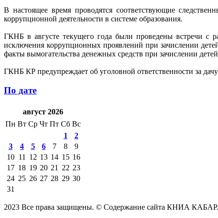
В настоящее время проводятся соответствующие следствен
коррупционной деятельности в системе образования.
ГКНБ в августе текущего года были проведены встречи с р
исключения коррупционных проявлений при зачислении детей 
факты вымогательства денежных средств при зачислении детей
ГКНБ КР предупреждает об уголовной ответственности за дачу
По дате
август 2026
Пн
Вт
Ср
Чт
Пт
Сб
Вс
1
2
3
4
5
6
7
8
9
10
11
12
13
14
15
16
17
18
19
20
21
22
23
24
25
26
27
28
29
30
31
2023 Все права защищены. © Содержание сайта КНИА КАБАР