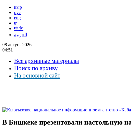
кыр
рус
eng
tr
中文
العربية
08 август 2026
04:51
Все архивные материалы
Поиск по архиву
На основной сайт
В Бишкеке презентовали настольную н