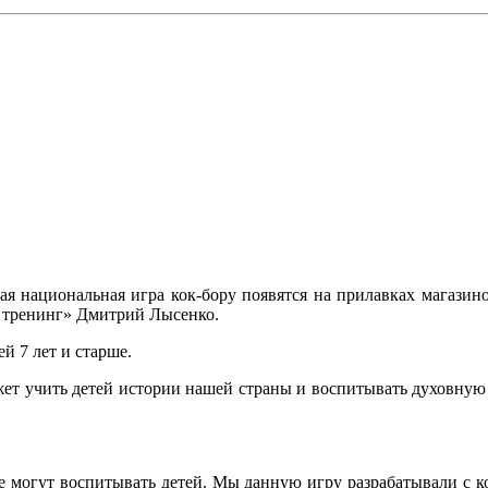
я национальная игра кок-бору появятся на прилавках магазино
а тренинг» Дмитрий Лысенко.
ей 7 лет и старше.
ет учить детей истории нашей страны и воспитывать духовную с
е могут воспитывать детей. Мы данную игру разрабатывали с к