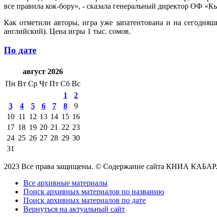
все правила кок-бору», - сказала генеральный директор ОФ «
Как отметили авторы, игра уже запатентована и на сегодняш
английский). Цена игры 1 тыс. сомов.
По дате
август 2026
Пн
Вт
Ср
Чт
Пт
Сб
Вс
1
2
3
4
5
6
7
8
9
10
11
12
13
14
15
16
17
18
19
20
21
22
23
24
25
26
27
28
29
30
31
2023 Все права защищены. © Содержание сайта КНИА КАБАР
Все архивные материалы
Поиск архивных материалов по названию
Поиск архивных материалов по дате
Вернуться на актуальный сайт